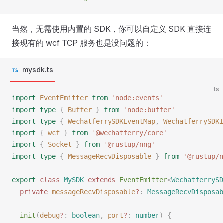
当然，无需使用内置的 SDK，你可以自定义 SDK 直接连
接现有的 wcf TCP 服务也是没问题的：
mysdk.ts
ts
import
EventEmitter
 from
 '
node:events
'
import
 type
 {
Buffer
 }
 from
 '
node:buffer
'
import
 type
 {
WechatferrySDKEventMap
,
WechatferrySDKI
import
 {
wcf
 }
 from
 '
@wechatferry/core
'
import
 {
Socket
 }
 from
 '
@rustup/nng
'
import
 type
 {
MessageRecvDisposable
 }
 from
 '
@rustup/n
export
 class
MySDK
 extends
EventEmitter
<
WechatferrySD
  private
messageRecvDisposable
?
: 
MessageRecvDisposab
init
(
debug
?
: 
boolean
,
port
?
: 
number
)
 {