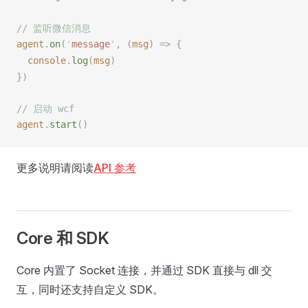
// 监听微信消息
agent
.
on
(
'
message
'
,
 (
msg
)
 =>
 {
console
.
log
(
msg
)
})
// 启动 wcf
agent
.
start
()
更多说明请阅读
API 参考
Core 和 SDK
Core 内置了 Socket 连接，并通过 SDK 直接与 dll 交
互，同时还支持自定义 SDK。