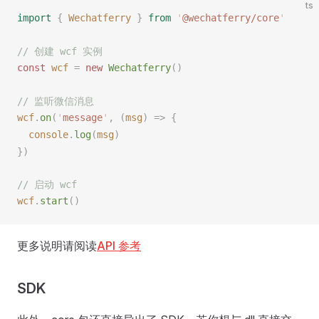
ts
import
 {
Wechatferry
 }
 from
 '
@wechatferry/core
'
// 创建 wcf 实例
const 
wcf
 =
 new 
Wechatferry
()
// 监听微信消息
wcf
.
on
(
'
message
'
,
 (
msg
)
 =>
 {
console
.
log
(
msg
)
})
// 启动 wcf
wcf
.
start
()
更多说明请阅读
API 参考
SDK