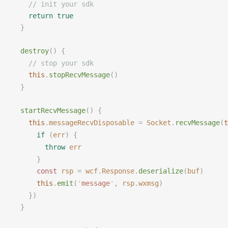
    // init your sdk
    return
 true
  }
destroy
()
 {
    // stop your sdk
    this
.
stopRecvMessage
()
  }
startRecvMessage
()
 {
    this
.
messageRecvDisposable
 =
Socket
.
recvMessage
(
t
      if
 (
err
)
 {
        throw
err
      }
      const 
rsp
 =
wcf
.
Response
.
deserialize
(
buf
)
      this
.
emit
(
'
message
'
,
rsp
.
wxmsg
)
    })
  }