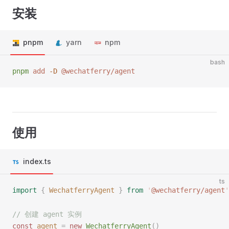
安装
pnpm
yarn
npm
bash
pnpm
 add
 -D
 @wechatferry/agent
使用
index.ts
ts
import
 {
WechatferryAgent
 }
 from
 '
@wechatferry/agent
'
// 创建 agent 实例
const 
agent
 =
 new 
WechatferryAgent
()