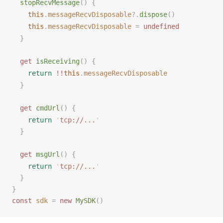
stopRecvMessage
()
 {
    this
.
messageRecvDisposable
?.
dispose
()
    this
.
messageRecvDisposable
 =
undefined
  }
  get
isReceiving
()
 {
    return
 !!
this
.
messageRecvDisposable
  }
  get
cmdUrl
()
 {
    return
 '
tcp://...
'
  }
  get
msgUrl
()
 {
    return
 '
tcp://...
'
  }
}
const 
sdk
 =
 new 
MySDK
()