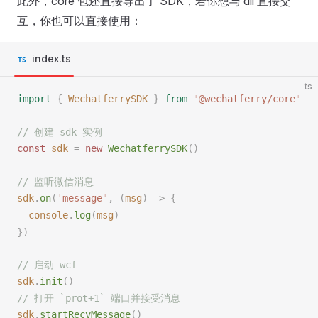
此外，core 包还直接导出了 SDK，若你想与 dll 直接交
互，你也可以直接使用：
index.ts
ts
import
 {
WechatferrySDK
 }
 from
 '
@wechatferry/core
'
// 创建 sdk 实例
const 
sdk
 =
 new 
WechatferrySDK
()
// 监听微信消息
sdk
.
on
(
'
message
'
,
 (
msg
)
 =>
 {
console
.
log
(
msg
)
})
// 启动 wcf
sdk
.
init
()
// 打开 `prot+1` 端口并接受消息
sdk
.
startRecvMessage
()